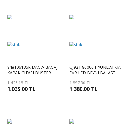
848106135R DACIA BAGAJ
QJ921-80000 HYUNDAI KIA
KAPAK CITASI DUSTER
FAR LED BEYNI BALAST
PLAKA LAMBA YUVASI
KONTROL MODULU SOL
1,423.13 TL
1,897.50 TL
848106135R 848100019R
IONIQ 3- KONA-SPORTAGE
1,035.00 TL
1,380.00 TL