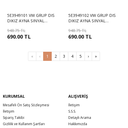
5E3949101 VW GRUP DIS
5E3949102 VW GRUP DIS
DIKIZ AYNA SINYAL
DIKIZ AYNA SINYAL
LAMBASI LED SOL SKODA
LAMBASI LED SAG SKODA
948.75 TL
948.75 TL
OCTAVIA
OCTAVIA
690.00 TL
690.00 TL
«
‹
1
2
3
4
5
›
»
KURUMSAL
ALIŞVERİŞ
Mesafeli Ön Satış Sözleşmesi
İletişim
İletişim
S.S.S.
Sipariş Takibi
Detaylı Arama
Gizlilik ve Kullanım Şartları
Hakkımızda