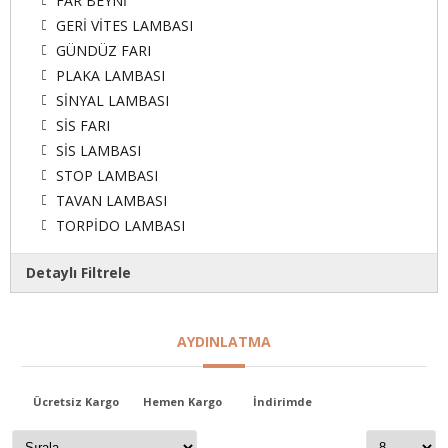
FAR BEYNİ
GERİ VİTES LAMBASI
GÜNDÜZ FARI
PLAKA LAMBASI
SİNYAL LAMBASI
SİS FARI
SİS LAMBASI
STOP LAMBASI
TAVAN LAMBASI
TORPİDO LAMBASI
Detaylı Filtrele
Markalar
AYDINLATMA
alfa romeo-fiat-lancia
audi-seat-skoda-vw
Ücretsiz Kargo
Hemen Kargo
İndirimde
bmw-mini cooper
citroen-peugeot