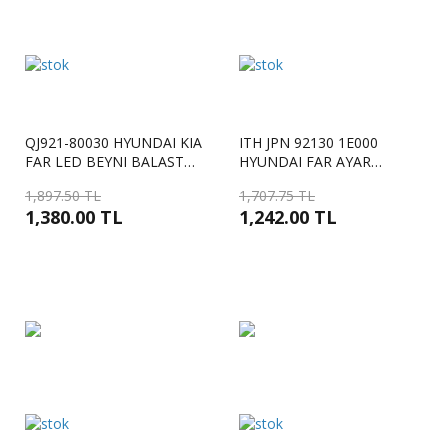
QJ921-80030 HYUNDAI KIA
ITH JPN 92130 1E000
FAR LED BEYNI BALAST
HYUNDAI FAR AYAR
KONTROL MODULU SAG
MOTORU ACCENT 00-06
1,897.50 TL
1,707.75 TL
IONIQ 3-KONA-SPORTAGE
1,380.00 TL
1,242.00 TL